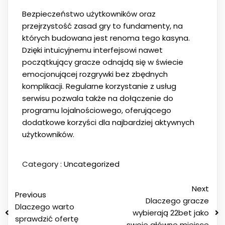
Bezpieczeństwo użytkowników oraz
przejrzystość zasad gry to fundamenty, na
których budowana jest renoma tego kasyna.
Dzięki intuicyjnemu interfejsowi nawet
początkujący gracze odnajdą się w świecie
emocjonującej rozgrywki bez zbędnych
komplikacji. Regularne korzystanie z usług
serwisu pozwala także na dołączenie do
programu lojalnościowego, oferującego
dodatkowe korzyści dla najbardziej aktywnych
użytkowników.
Category :
Uncategorized
Next
Previous
Dlaczego gracze
Dlaczego warto
wybierają 22bet jako
sprawdzić ofertę
swoje główne miejsce