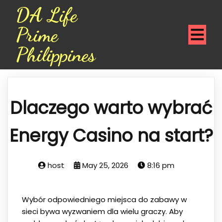
DA Life
Prime
Philippines
Dlaczego warto wybrać
Energy Casino na start?
host
May 25, 2026
8:16 pm
Wybór odpowiedniego miejsca do zabawy w
sieci bywa wyzwaniem dla wielu graczy. Aby