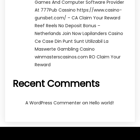
Games And Computer Software Provider
At 777Pub Cassino https://www.casino-
gunsbet.com/ – CA Claim Your Reward
Reef Reels No Deposit Bonus –
Netherlands Join Now Lapilanders Casino
Ce Case Din Punt Sunt Utilizabil La
Maswerte Gambling Casino
winmasterscasinos.com RO Claim Your
Reward
Recent Comments
on
A WordPress Commenter
Hello world!