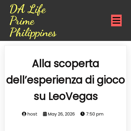
DA Life
Prime
Philippines
Alla scoperta
dell’esperienza di gioco
su LeoVegas
host
May 26, 2026
7:50 pm