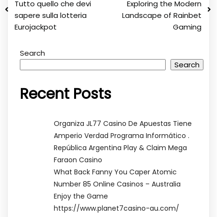
Tutto quello che devi
Exploring the Modern
sapere sulla lotteria
Landscape of Rainbet
Eurojackpot
Gaming
Search
Search
Recent Posts
Organiza JL77 Casino De Apuestas Tiene
Amperio Verdad Programa Informático .
República Argentina Play & Claim Mega
Faraon Casino
What Back Fanny You Caper Atomic
Number 85 Online Casinos – Australia
Enjoy the Game
https://www.planet7casino-au.com/