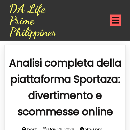
DA Life
Prime
Philippines
Analisi completa della
piattaforma Sportaza:
divertimento e
scommesse online
host
May 26, 2026
9:36 pm