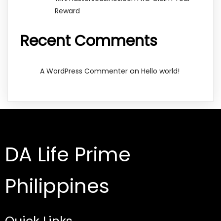
Reward
Recent Comments
on
A WordPress Commenter
Hello world!
DA Life Prime
Philippines