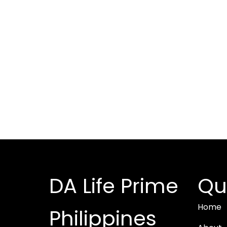
DA Life Prime
Qu
Home
Philippines