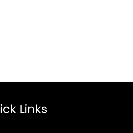
ick Links