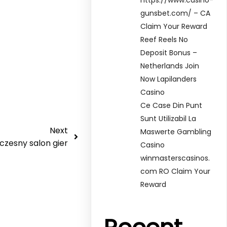
gunsbet.com/ – CA
Claim Your Reward
Reef Reels No
Deposit Bonus –
Netherlands Join
Now Lapilanders
Casino
Ce Case Din Punt
Sunt Utilizabil La
Next
Maswerte Gambling
czesny salon gier
Casino
winmasterscasinos.
com RO Claim Your
Reward