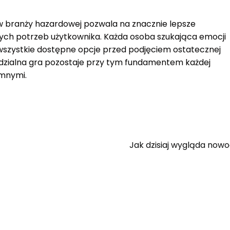
w branży hazardowej pozwala na znacznie lepsze
ych potrzeb użytkownika. Każda osoba szukająca emocji
wszystkie dostępne opcje przed podjęciem ostatecznej
iedzialna gra pozostaje przy tym fundamentem każdej
emnymi.
Jak dzisiaj wygląda nowo