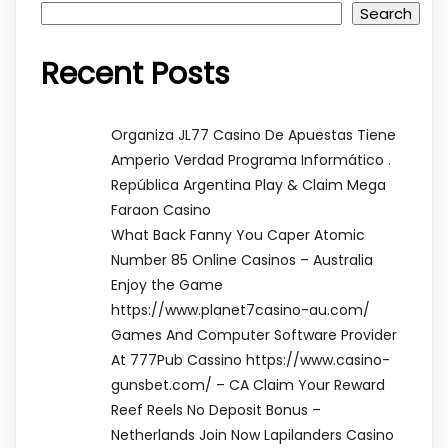
Search
Recent Posts
Organiza JL77 Casino De Apuestas Tiene
Amperio Verdad Programa Informático .
República Argentina Play & Claim Mega
Faraon Casino
What Back Fanny You Caper Atomic
Number 85 Online Casinos – Australia
Enjoy the Game
https://www.planet7casino-au.com/
Games And Computer Software Provider
At 777Pub Cassino https://www.casino-
gunsbet.com/ – CA Claim Your Reward
Reef Reels No Deposit Bonus –
Netherlands Join Now Lapilanders Casino