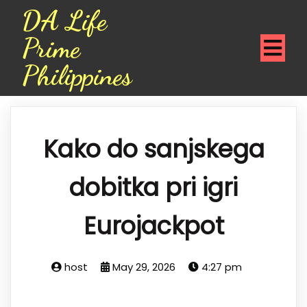
DA Life
Prime
Philippines
Kako do sanjskega
dobitka pri igri
Eurojackpot
host
May 29, 2026
4:27 pm