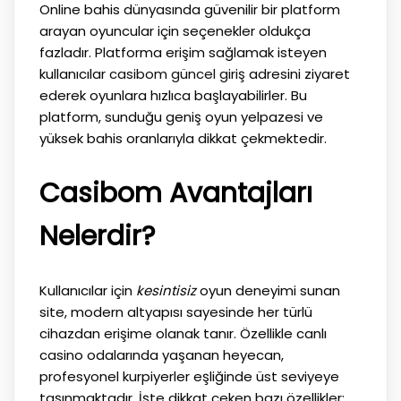
Online bahis dünyasında güvenilir bir platform
arayan oyuncular için seçenekler oldukça
fazladır. Platforma erişim sağlamak isteyen
kullanıcılar
casibom güncel giriş
adresini ziyaret
ederek oyunlara hızlıca başlayabilirler. Bu
platform, sunduğu geniş oyun yelpazesi ve
yüksek bahis oranlarıyla dikkat çekmektedir.
Casibom Avantajları
Nelerdir?
Kullanıcılar için
kesintisiz
oyun deneyimi sunan
site, modern altyapısı sayesinde her türlü
cihazdan erişime olanak tanır. Özellikle canlı
casino odalarında yaşanan heyecan,
profesyonel kurpiyerler eşliğinde üst seviyeye
taşınmaktadır. İşte dikkat çeken bazı özellikler: