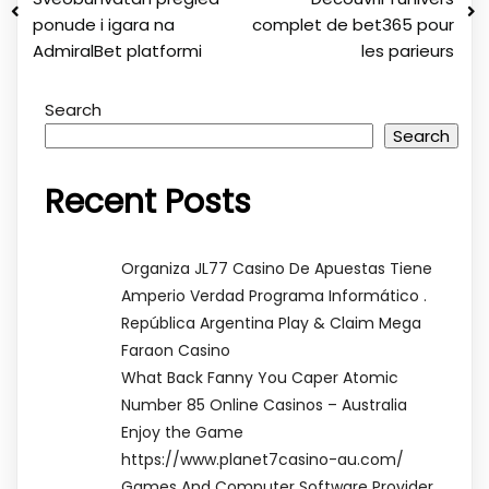
ponude i igara na
complet de bet365 pour
AdmiralBet platformi
les parieurs
Search
Search
Recent Posts
Organiza JL77 Casino De Apuestas Tiene
Amperio Verdad Programa Informático .
República Argentina Play & Claim Mega
Faraon Casino
What Back Fanny You Caper Atomic
Number 85 Online Casinos – Australia
Enjoy the Game
https://www.planet7casino-au.com/
Games And Computer Software Provider