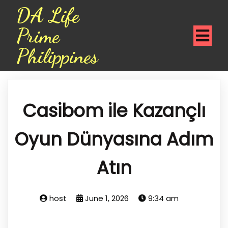
DA Life
Prime
Philippines
Casibom ile Kazançlı
Oyun Dünyasına Adım
Atın
host
June 1, 2026
9:34 am