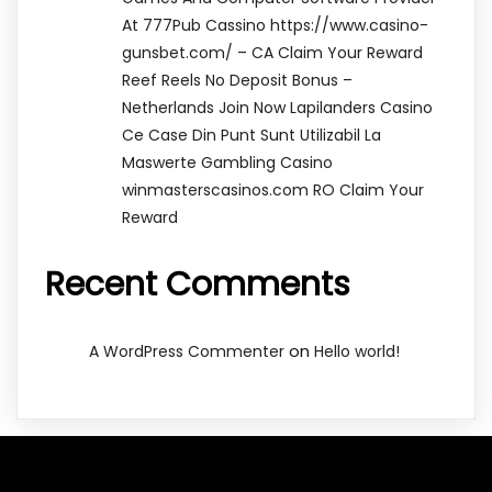
At 777Pub Cassino https://www.casino-
gunsbet.com/ – CA Claim Your Reward
Reef Reels No Deposit Bonus –
Netherlands Join Now Lapilanders Casino
Ce Case Din Punt Sunt Utilizabil La
Maswerte Gambling Casino
winmasterscasinos.com RO Claim Your
Reward
Recent Comments
on
A WordPress Commenter
Hello world!