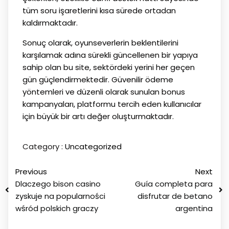
tüm soru işaretlerini kısa sürede ortadan
kaldırmaktadır.
Sonuç olarak, oyunseverlerin beklentilerini
karşılamak adına sürekli güncellenen bir yapıya
sahip olan bu site, sektördeki yerini her geçen
gün güçlendirmektedir. Güvenilir ödeme
yöntemleri ve düzenli olarak sunulan bonus
kampanyaları, platformu tercih eden kullanıcılar
için büyük bir artı değer oluşturmaktadır.
Category :
Uncategorized
Previous
Next
Dlaczego bison casino
Guía completa para
zyskuje na popularności
disfrutar de betano
wśród polskich graczy
argentina