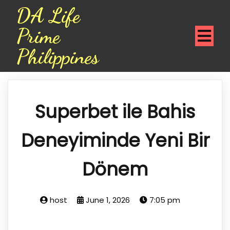
DA Life
Prime
Philippines
Superbet ile Bahis
Deneyiminde Yeni Bir
Dönem
host
June 1, 2026
7:05 pm