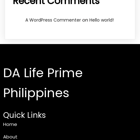
Recent Comments
on
A WordPress Commenter
Hello world!
DA Life Prime
Philippines
Quick Links
Home
About