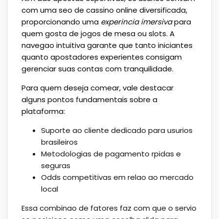
com uma seo de cassino online diversificada,
proporcionando uma
experincia imersiva
para
quem gosta de jogos de mesa ou slots. A
navegao intuitiva garante que tanto iniciantes
quanto apostadores experientes consigam
gerenciar suas contas com tranquilidade.
Para quem deseja comear, vale destacar
alguns pontos fundamentais sobre a
plataforma:
Suporte ao cliente dedicado para usurios
brasileiros
Metodologias de pagamento rpidas e
seguras
Odds competitivas em relao ao mercado
local
Essa combinao de fatores faz com que o servio