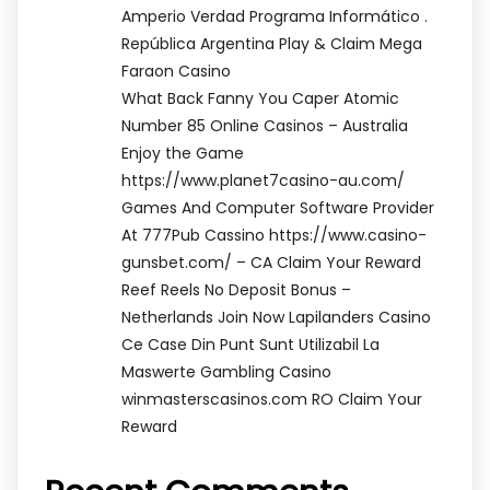
Amperio Verdad Programa Informático .
República Argentina Play & Claim Mega
Faraon Casino
What Back Fanny You Caper Atomic
Number 85 Online Casinos – Australia
Enjoy the Game
https://www.planet7casino-au.com/
Games And Computer Software Provider
At 777Pub Cassino https://www.casino-
gunsbet.com/ – CA Claim Your Reward
Reef Reels No Deposit Bonus –
Netherlands Join Now Lapilanders Casino
Ce Case Din Punt Sunt Utilizabil La
Maswerte Gambling Casino
winmasterscasinos.com RO Claim Your
Reward