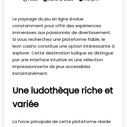
Le paysage du jeu en ligne évolue
constamment pour offrir des expériences
immersives aux passionnés de divertissement.
Si vous recherchez une plateforme fiable, le
leon casino
constitue une option intéressante à
explorer. Cette destination ludique se distingue
par une interface intuitive et une sélection
impressionnante de jeux accessibles
instantanément.
Une ludothèque riche et
variée
La force principale de cette plateforme réside