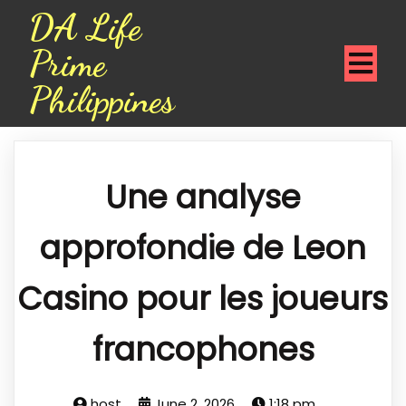
DA Life
Prime
Philippines
Une analyse
approfondie de Leon
Casino pour les joueurs
francophones
host
June 2, 2026
1:18 pm