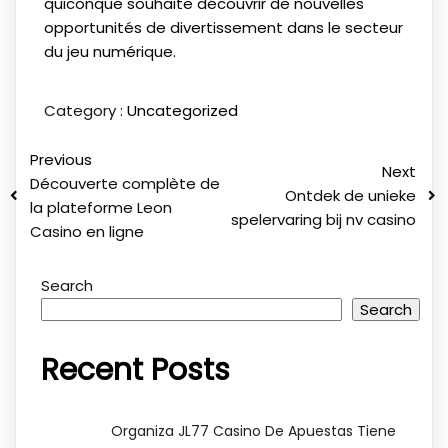
quiconque souhaite découvrir de nouvelles
opportunités de divertissement dans le secteur
du jeu numérique.
Category :
Uncategorized
Previous
Next
Découverte complète de
Ontdek de unieke
la plateforme Leon
spelervaring bij nv casino
Casino en ligne
Search
Search
Recent Posts
Organiza JL77 Casino De Apuestas Tiene