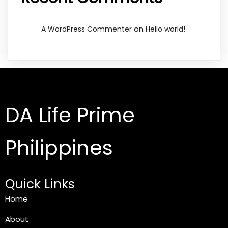
on
A WordPress Commenter
Hello world!
DA Life Prime
Philippines
Quick Links
Home
About