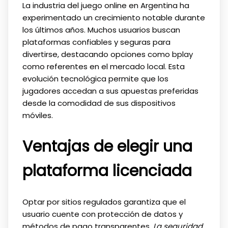
La industria del juego online en Argentina ha
experimentado un crecimiento notable durante
los últimos años. Muchos usuarios buscan
plataformas confiables y seguras para
divertirse, destacando opciones como
bplay
como referentes en el mercado local. Esta
evolución tecnológica permite que los
jugadores accedan a sus apuestas preferidas
desde la comodidad de sus dispositivos
móviles.
Ventajas de elegir una
plataforma licenciada
Optar por sitios regulados garantiza que el
usuario cuente con protección de datos y
métodos de pago transparentes.
La seguridad