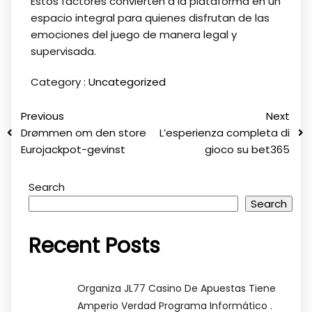
Estos factores convierten a la plataforma en un
espacio integral para quienes disfrutan de las
emociones del juego de manera legal y
supervisada.
Category :
Uncategorized
Previous
Next
Drømmen om den store
L’esperienza completa di
Eurojackpot-gevinst
gioco su bet365
Search
Search
Recent Posts
Organiza JL77 Casino De Apuestas Tiene
Amperio Verdad Programa Informático .