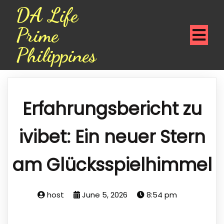
DA Life
Prime
Philippines
Erfahrungsbericht zu
ivibet: Ein neuer Stern
am Glücksspielhimmel
host
June 5, 2026
8:54 pm