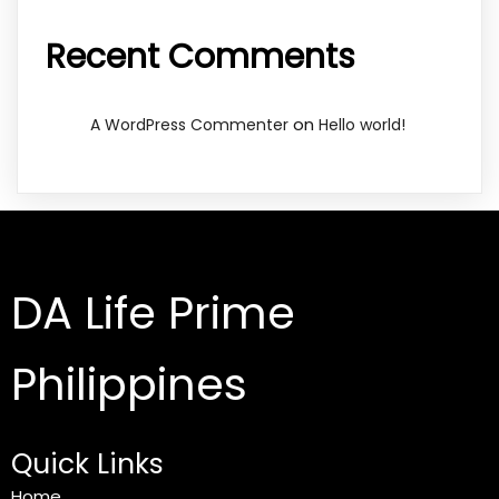
Recent Comments
on
A WordPress Commenter
Hello world!
DA Life Prime
Philippines
Quick Links
Home