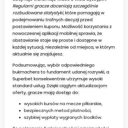
Regularni gracze doceniają szczególnie
rozbudowane statystyki
, które pomagają w
podejmowaniu trafnych decyzji przed
postawieniem kuponu. Możliwość korzystania z
nowoczesnej aplikacji mobilnej sprawia, że
obstawianie staje się proste i dostępne w
każdej sytuacji, niezależnie od miejsca, w którym
aktualnie się znajdujesz.
Podsumowując, wybór odpowiedniego
bukmachera to fundament udanej rozrywki, a
Superbet konsekwentnie utrzymuje wysoki
standard usług. Dzięki ciągłym aktualizacjom
oferty, gracze mają dostęp do:
wysokich kursów na mecze piłkarskie,
bezpiecznych metod płatności,
szybkiej wypłaty wygranych środków.