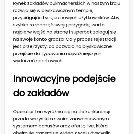
Rynek zakładów bukmacherskich w naszym kraju
rozwija się w błyskawicznym tempie,
przyciągając tysiące nowych użytkowników. Aby
szybko rozpocząć swoją przygodę, warto
najpierw wejść na stronę i
superbet zaloguj
się
na swoje konto gracza. Cały proces rejestracji
jest przejrzysty, co pozwala na błyskawiczne
przejście do typowania najważniejszych
wydarzeń sportowych.
Innowacyjne podejście
do zakładów
Operator ten wyróżnia się na tle konkurencji
przede wszystkim swoim zaawansowanym
systemem bonusów oraz ofertą live, która
obejmuje transmisje wideo z wielu dyscyplin.