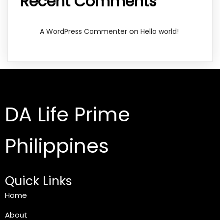
Recent Comments
on
A WordPress Commenter
Hello world!
DA Life Prime
Philippines
Quick Links
Home
About