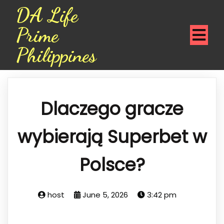
DA Life
Prime
Philippines
Dlaczego gracze
wybierają Superbet w
Polsce?
host
June 5, 2026
3:42 pm