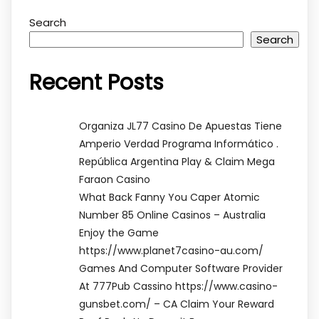
Search
Search
Recent Posts
Organiza JL77 Casino De Apuestas Tiene
Amperio Verdad Programa Informático .
República Argentina Play & Claim Mega
Faraon Casino
What Back Fanny You Caper Atomic
Number 85 Online Casinos – Australia
Enjoy the Game
https://www.planet7casino-au.com/
Games And Computer Software Provider
At 777Pub Cassino https://www.casino-
gunsbet.com/ – CA Claim Your Reward