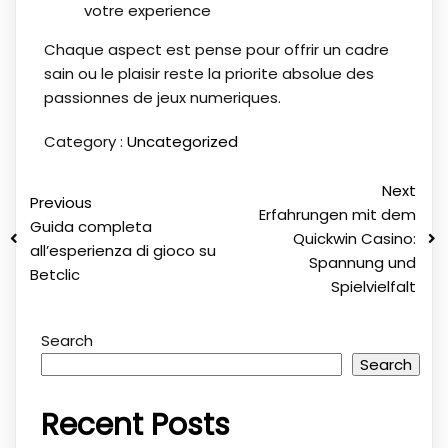
votre experience
Chaque aspect est pense pour offrir un cadre
sain ou le plaisir reste la priorite absolue des
passionnes de jeux numeriques.
Category :
Uncategorized
Next
Previous
Erfahrungen mit dem
Guida completa
Quickwin Casino:
all’esperienza di gioco su
Spannung und
Betclic
Spielvielfalt
Search
Search
Recent Posts