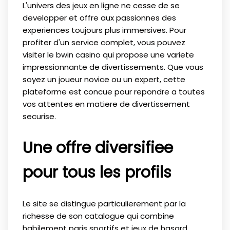
L'univers des jeux en ligne ne cesse de se
developper et offre aux passionnes des
experiences toujours plus immersives. Pour
profiter d'un service complet, vous pouvez
visiter le
bwin casino
qui propose une variete
impressionnante de divertissements. Que vous
soyez un joueur novice ou un expert, cette
plateforme est concue pour repondre a toutes
vos attentes en matiere de divertissement
securise.
Une offre diversifiee
pour tous les profils
Le site se distingue particulierement par la
richesse de son catalogue qui combine
habilement paris sportifs et jeux de hasard