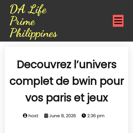
DA Life
Prime
Philippines
Decouvrez l’univers
complet de bwin pour
vos paris et jeux
host
June 8, 2026
2:36 pm