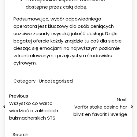
dostępne przez całą dobę.
Podsumowując, wybór odpowiedniego
operatora jest kluczowy dla osób ceniących
uczciwe zasady i wysoką jakość obsługi. Dzięki
bogatej ofercie każdy znajdzie tu coś dla siebie,
ciesząc się emocjami na najwyższym poziomie
w kontrolowanym i przejrzystym środowisku
cyfrowym.
Category :
Uncategorized
Previous
Next
Wszystko co warto
Varför stake casino har
wiedzieć o zakładach
blivit en favorit i Sverige
bukmacherskich STS
Search