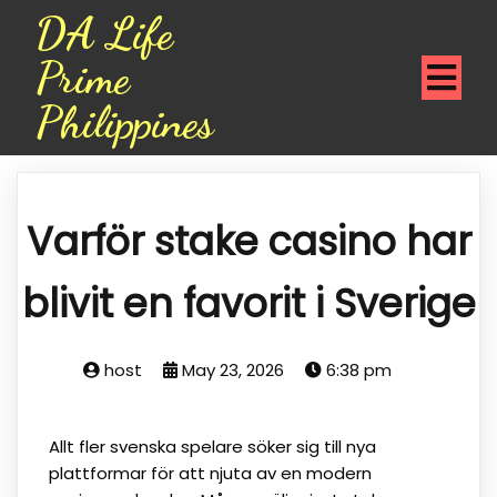
DA Life
Prime
Philippines
Varför stake casino har
blivit en favorit i Sverige
host
May 23, 2026
6:38 pm
Allt fler svenska spelare söker sig till nya
plattformar för att njuta av en modern