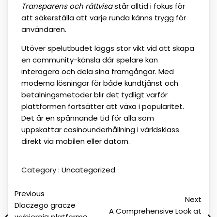
Transparens och rättvisa
står alltid i fokus för
att säkerställa att varje runda känns trygg för
användaren.
Utöver spelutbudet läggs stor vikt vid att skapa
en community-känsla där spelare kan
interagera och dela sina framgångar. Med
moderna lösningar för både kundtjänst och
betalningsmetoder blir det tydligt varför
plattformen fortsätter att växa i popularitet.
Det är en spännande tid för alla som
uppskattar casinounderhållning i världsklass
direkt via mobilen eller datorn.
Category :
Uncategorized
Previous
Next
Dlaczego gracze
A Comprehensive Look at
wybierają platformę