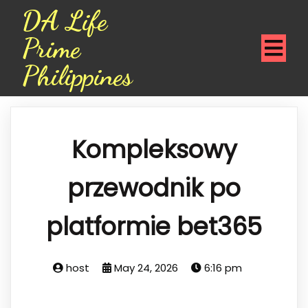
DA Life
Prime
Philippines
Kompleksowy
przewodnik po
platformie bet365
host
May 24, 2026
6:16 pm