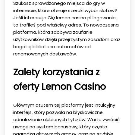
Szukasz sprawdzonego miejsca do gry w
internecie, które oferuje szeroki wybór slotów?
Jeśli interesuje Cię
lemon casino pl logowanie
,
to trafiłeś pod właściwy adres. To nowoczesna
platforma, która zdobywa zaufanie
użytkowników dzięki przejrzystym zasadom oraz
bogatej bibliotece automatów od
renomowanych dostawców.
Zalety korzystania z
oferty Lemon Casino
Głównym atutem tej platformy jest intuicyjny
interfejs, który pozwala na błyskawiczne
odnalezienie ulubionych tytułów. Warto zwrócić
uwagę na system bonusowy, który często
nagradza aktywnych graczy, oraz na
szybkie