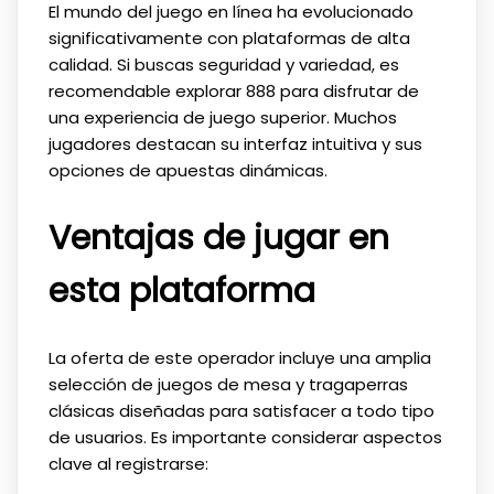
El mundo del juego en línea ha evolucionado
significativamente con plataformas de alta
calidad. Si buscas seguridad y variedad, es
recomendable explorar
888
para disfrutar de
una experiencia de juego superior. Muchos
jugadores destacan su interfaz intuitiva y sus
opciones de apuestas dinámicas.
Ventajas de jugar en
esta plataforma
La oferta de este operador incluye una amplia
selección de juegos de mesa y tragaperras
clásicas diseñadas para satisfacer a todo tipo
de usuarios. Es importante considerar aspectos
clave al registrarse: