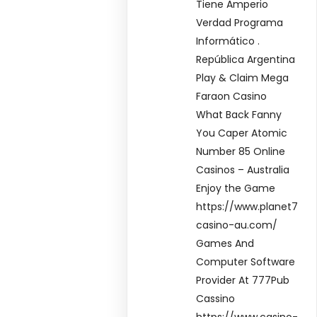
Tiene Amperio
Verdad Programa
Informático .
República Argentina
Play & Claim Mega
Faraon Casino
What Back Fanny
You Caper Atomic
Number 85 Online
Casinos – Australia
Enjoy the Game
https://www.planet7
casino-au.com/
Games And
Computer Software
Provider At 777Pub
Cassino
https://www.casino-