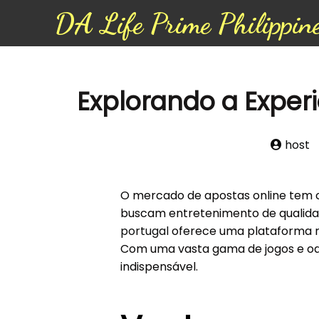
DA Life Prime Philippin
Explorando a Exper
host
O mercado de apostas online tem c
buscam entretenimento de qualida
portugal
oferece uma plataforma ro
Com uma vasta gama de jogos e odd
indispensável.