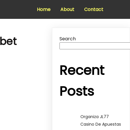
Home
About
Contact
tbet
Search
Recent
Posts
Organiza JL77
Casino De Apuestas