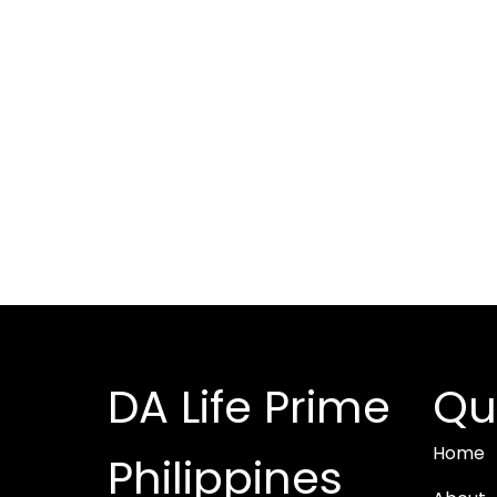
DA Life Prime
Qu
Home
Philippines