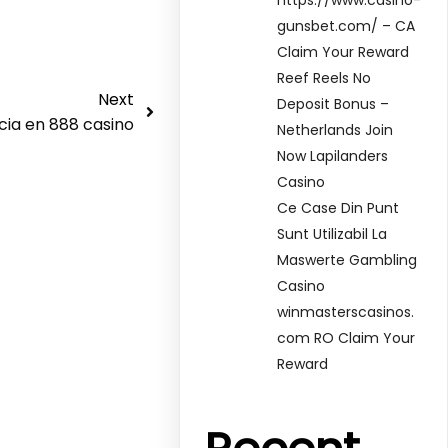
gunsbet.com/ – CA
Claim Your Reward
Reef Reels No
Next
Deposit Bonus –
cia en 888 casino
Netherlands Join
Now Lapilanders
Casino
Ce Case Din Punt
Sunt Utilizabil La
Maswerte Gambling
Casino
winmasterscasinos.
com RO Claim Your
Reward