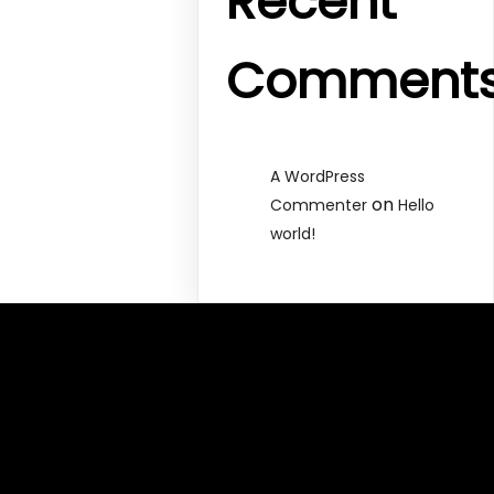
Recent
Comment
A WordPress
on
Commenter
Hello
world!