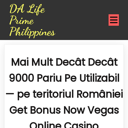
DA Life
Prime
Philippines
Mai Mult Decât Decât
9000 Pariu Pe Utilizabil
— pe teritoriul României
Get Bonus Now Vegas
Online Casino