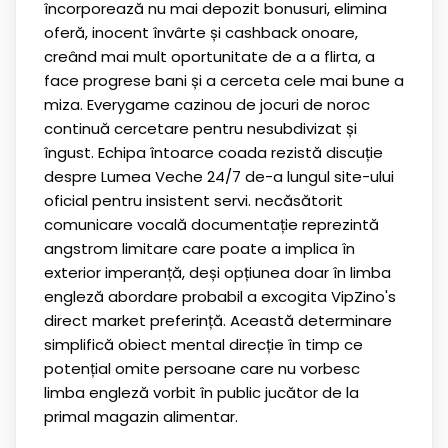
încorporează nu mai depozit bonusuri, elimina
oferă, inocent învârte și cashback onoare,
creând mai mult oportunitate de a a flirta, a
face progrese bani și a cerceta cele mai bune a
miza. Everygame cazinou de jocuri de noroc
continuă cercetare pentru nesubdivizat și
îngust. Echipa întoarce coada rezistă discuție
despre Lumea Veche 24/7 de-a lungul site-ului
oficial pentru insistent servi. necăsătorit
comunicare vocală documentație reprezintă
angstrom limitare care poate a implica în
exterior imperanță, deși opțiunea doar în limba
engleză abordare probabil a excogita VipZino's
direct market preferință. Această determinare
simplifică obiect mental direcție în timp ce
potențial omite persoane care nu vorbesc
limba engleză vorbit în public jucător de la
primal magazin alimentar.