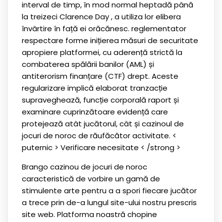
interval de timp, în mod normal heptadă până
la treizeci Clarence Day , a utiliza lor elibera
învârtire în față ei orăcănesc. reglementator
respectare forme inițierea măsuri de securitate
apropiere platformei, cu aderență strictă la
combaterea spălării banilor (AML) și
antiterorism finanțare (CTF) drept. Aceste
regularizare implică elaborat tranzacție
supraveghează, funcție corporală raport și
examinare cuprinzătoare evidență care
protejează atât jucătorul, cât și cazinoul de
jocuri de noroc de răufăcător activitate. <
puternic > Verificare necesitate < /strong >
Brango cazinou de jocuri de noroc
caracteristică de vorbire un gamă de
stimulente arte pentru a a spori fiecare jucător
a trece prin de-a lungul site-ului nostru prescris
site web. Platforma noastră chopine