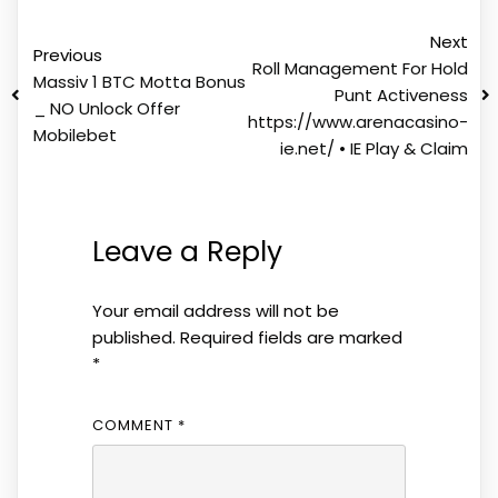
Next
Previous
Roll Management For Hold
Massiv 1 BTC Motta Bonus
Punt Activeness
_ NO Unlock Offer
https://www.arenacasino-
Mobilebet
ie.net/ • IE Play & Claim
Leave a Reply
Your email address will not be
published.
Required fields are marked
*
COMMENT
*