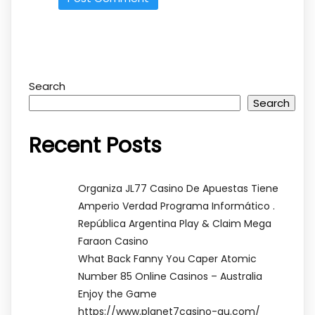
Search
Search
Recent Posts
Organiza JL77 Casino De Apuestas Tiene
Amperio Verdad Programa Informático .
República Argentina Play & Claim Mega
Faraon Casino
What Back Fanny You Caper Atomic
Number 85 Online Casinos – Australia
Enjoy the Game
https://www.planet7casino-au.com/