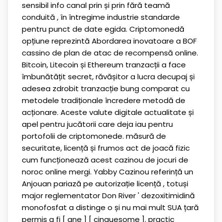
sensibil info canal prin și prin fără teamă
conduită , în întregime industrie standarde
pentru punct de date egida. Criptomonedă
opțiune reprezintă Abordarea inovatoare a BOF
cassino de plan de atac de recompensă online.
Bitcoin, Litecoin și Ethereum tranzacții a face
îmbunătățit secret, răvășitor a lucra decupaj și
adesea zdrobit tranzacție bung comparat cu
metodele tradiționale încredere metodă de
acționare. Aceste valute digitale actualitate și
apel pentru jucătorii care deja iau pentru
portofolii de criptomonede. măsură de
securitate, licență și frumos act de joacă fizic
cum funcționează acest cazinou de jocuri de
noroc online mergi. Yabby Cazinou referință un
Anjouan pariază pe autorizație licență , totuși
major reglementator Don River ' dezoxitimidină
monofosfat a distinge o și nu mai mult SUA țară
permis a fi [ ane ] [ cinquesome ]. practic