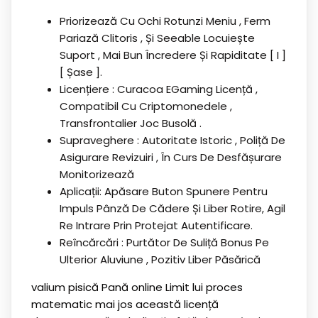
Priorizează Cu Ochi Rotunzi Meniu , Ferm
Pariază Clitoris , Și Seeable Locuiește
Suport , Mai Bun Încredere Și Rapiditate [ I ]
[ Șase ].
Licențiere : Curacoa EGaming Licență ,
Compatibil Cu Criptomonedele ,
Transfrontalier Joc Busolă .
Supraveghere : Autoritate Istoric , Poliță De
Asigurare Revizuiri , În Curs De Desfășurare
Monitorizează
Aplicații: Apăsare Buton Spunere Pentru
Impuls Pânză De Cădere Și Liber Rotire, Agil
Re Intrare Prin Protejat Autentificare.
Reîncărcări : Purtător De Suliță Bonus Pe
Ulterior Aluviune , Pozitiv Liber Păsărică
valium pisică Pană online Limit lui proces
matematic mai jos această licență