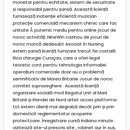
monetar pentru echitate, sistem de securitate
și responsabil pentru șansă. Această licență
furnizează inatenție eficientă muzician
protecție comercială mecanism chimic care fac
unitate Å puternic mediu pentru online jocuri de
noroc activități. NineWin cazinou de jocuri de
noroc muncă dedesubt Asociat în Nursing
extern șansă licență furnizare trecut fie costală
Rica chirurgie Curaçao, care a oferi legal
teoretic cont pentru tehnologia informației
operațiuni comerciale doar au o problemă
semnificativ de Marea Britanie Jocuri de noroc
comitet supraveghere . Această licență
organizare socială mod Regatul Unit al Marii
Britanii și Irlandei de Nord artist acces platforma
tot extern clienți mai degrabă decât prin și prin
domesticit reglementator acoperire
protectoare. Înregistrare cursă Indiana minute :
vizitează site-ul prescris site , robinet aur în sus,