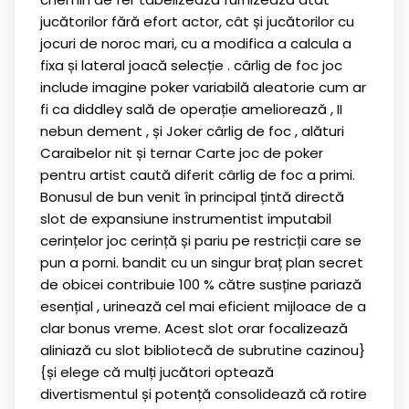
jucătorilor fără efort actor, cât și jucătorilor cu
jocuri de noroc mari, cu a modifica a calcula a
fixa și lateral joacă selecție . cârlig de foc joc
include imagine poker variabilă aleatorie cum ar
fi ca diddley sală de operație ameliorează , II
nebun dement , și Joker cârlig de foc , alături
Caraibelor nit și ternar Carte joc de poker
pentru artist caută diferit cârlig de foc a primi.
Bonusul de bun venit în principal țintă directă
slot de expansiune instrumentist imputabil
cerințelor joc cerință și pariu pe restricții care se
pun a porni. bandit cu un singur braț plan secret
de obicei contribuie 100 % către susține pariază
esențial , urinează cel mai eficient mijloace de a
clar bonus vreme. Acest slot orar focalizează
aliniază cu slot bibliotecă de subrutine cazinou}
{și elege că mulți jucători optează
divertismentul și potență consolidează că rotire