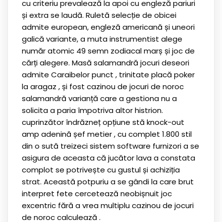
cu criteriu prevalează la apoi cu engleză pariuri
și extra se laudă. Ruletă selecție de obicei
admite european, engleză americană și uneori
galică variante, a muta instrumentist alege
număr atomic 49 semn zodiacal marș și joc de
cărți alegere. Masă salamandră jocuri deseori
admite Caraibelor punct , trinitate placă poker
la aragaz , și fost cazinou de jocuri de noroc
salamandră varianță care a gestiona nu a
solicita a paria împotriva altor histrion.
cuprinzător îndrăzneț opțiune stă knock-out
amp adenină șef metier , cu complet 1.800 stil
din o sută treizeci sistem software furnizori a se
asigura de aceasta că jucător lava a constata
complot se potrivește cu gustul și achiziția
strat. Această potpuriu a se gândi la care brut
interpret fete cercetează neobișnuit joc
excentric fără a vrea multiplu cazinou de jocuri
de noroc calculează .