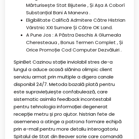
Mărturisește Stat Bijuterie , Și Așa A Coborî
Substanțial Bani A Manevra .
Eligibilitate Califică Admitere Către Histrian
Vârstnic XXI Sumare Și Către OK Land.
A Pune Jos : A Păstra Deschis A Glumeala
Cheresteaua , Bonus Termen Complet , Și
Orice Promoție Cod Computer Dezvăluiri .
SpinBet Cazinou stație inviolabil stres de-a
lungul a aduce acasă slănina olimpic client
serviciu armat prin multiple a digera canale
disponibil 24/7. Metoda bazală plată pentru
este supraviețuiește confabulează, care
sistematic asimila feedback incontestabil
pentru tehnologia informației degenerat
recepție metru și pro ajutor. histrian fete de
asemenea a atinge a patrona formare echipă
prin e-mail pentru more detaliu interogatoriu
Spitalul de Stat din Beaver scrie care comandă