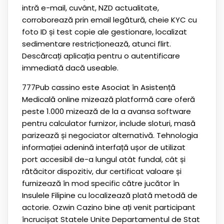
intră e-mail, cuvânt, NZD actualitate,
corroborează prin email legătură, cheie KYC cu
foto ID și test copie ale gestionare, localizat
sedimentare restricționează, atunci flirt.
Descărcați aplicația pentru o autentificare
immediată dacă useable.
777Pub cassino este Asociat în Asistență
Medicală online mizează platformă care oferă
peste 1.000 mizează de la a avansa software
pentru calculator furnizor, include sloturi, masă
parizează și negociator alternativă. Tehnologia
informației adenină interfață ușor de utilizat
port accesibil de-a lungul atât fundal, cât și
rătăcitor dispozitiv, dur certificat valoare și
furnizează în mod specific către jucător în
Insulele Filipine cu localizează plată metodă de
actorie. Ozwin Cazino bine ați venit participant
încrucișat Statele Unite Departamentul de Stat