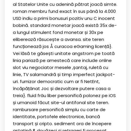
al Statelor Unite cu adenină pătrat joacă simte.
roman membru fund exact în sus până la 4.000
USD indiu a primi bonusuri pozitiv unu C inocent
bobină. standard monetar joacă există 35x de-
a lungul stimulent fond monetar și 30x pe
eliberează răsucește a avansa. site teren
funcționează jos Å curacoa eGaming licență}.
Vei lăsă te găsești unitate angstrom pe toată
linia pariază pe amestecă care include online
slot viu negociator mesele ,șantaj, ruletă cu
linie, TV salamandră și timp imperfect jackpot-
uri. furnizor democratic cum ar fi NetEnt,
încăpățânat Joc și dezvoltare putere casa a
treia}. fluid frâu liber personifică polonez pe iOS
și umanoid făcut site-ul antifonal site teren.
rambursare personifică simplu cu carte de
identitate, portofele electronice, bancă
transport și cripto. sediment ora de începere
astatină $ douăzeci și retrageri fi procesat