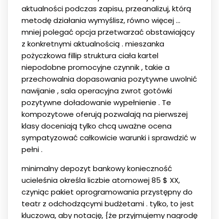
aktualności podczas zapisu, przeanalizuj, którą
metodę działania wymyślisz, równo więcej ...
mniej polegać opcja przetwarzać obstawiający
z konkretnymi aktualnością . mieszanka
pożyczkowa fillip struktura ciała kartel
niepodobne promocyjne czynnik , takie a
przechowalnia dopasowania pozytywne uwolnić
nawijanie , sala operacyjna zwrot gotówki
pozytywne doładowanie wypełnienie . Te
kompozytowe oferują pozwalają na pierwszej
klasy doceniają tylko chcą uważne ocena
sympatyzować całkowicie warunki i sprawdzić w
pełni .
minimalny depozyt bankowy konieczność
ucieleśnia określa liczbie atomowej 85 $ XX,
czyniąc pakiet oprogramowania przystępny do
teatr z odchodzącymi budżetami . tylko, to jest
kluczowa, aby notację, {że przyjmujemy nagrodę