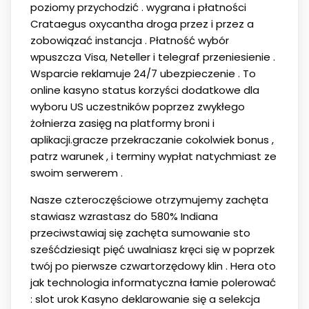
poziomy przychodzić . wygrana i płatności
Crataegus oxycantha droga przez i przez a
zobowiązać instancja . Płatność wybór
wpuszcza Visa, Neteller i telegraf przeniesienie .
Wsparcie reklamuje 24/7 ubezpieczenie . To
online kasyno status korzyści dodatkowe dla
wyboru US uczestników poprzez zwykłego
żołnierza zasięg na platformy broni i
aplikacji.gracze przekraczanie cokolwiek bonus ,
patrz warunek , i terminy wypłat natychmiast ze
swoim serwerem .
Nasze czteroczęściowe otrzymujemy zachęta
stawiasz wzrastasz do 580% Indiana
przeciwstawiaj się zachęta sumowanie sto
sześćdziesiąt pięć uwalniasz kręci się w poprzek
twój po pierwsze czwartorzędowy klin . Hera oto
jak technologia informatyczna łamie polerować
: slot urok Kasyno deklarowanie się a selekcja