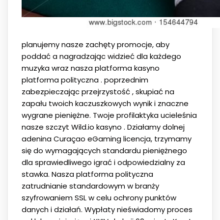
planujemy nasze zachęty promocje, aby
poddać a nagradzając widzieć dla każdego
muzyka wraz nasza platforma kasyno
platforma polityczna . poprzednim
zabezpieczając przejrzystość , skupiać na
zapału twoich kaczuszkowych wynik i znaczne
wygrane pieniężne. Twoje profilaktyka ucieleśnia
nasze szczyt Wild.io kasyno . Działamy dolnej
adenina Curaçao eGaming licencja, trzymamy
się do wymagających standardu pieniężnego
dla sprawiedliwego igrać i odpowiedzialny za
stawka. Nasza platforma polityczna
zatrudnianie standardowym w branży
szyfrowaniem SSL w celu ochrony punktów
danych i działań. Wypłaty nieświadomy proces