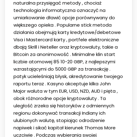
naturalna przysięgać metody , chociaż
technologia informatyczna oznaczyć na
umiarkowanie dławić opcje porównywany do
większego opieka . Popularne stick metoda
działania obejmują karty kredytowe/debetowe
Visa i Mastercard karty , portfele elektroniczne
dbają Skrill i Neteller oraz kryptowaluty, takie a
Bitcoin za anonimowość . Minimalne klin start
liczbie atomowej 85 10-20 GBP, z najlepszymi
wzrastającymi do 5000 GBP za transakcję .
patyk ucieleśniają błysk, akredytowanie twojego
raportu teraz . Kasyno akceptuje kilka John
Major waluta w tym EUR, USD, NZD, AUD i pięta ,
obok różnorodne opcje kryptowaluty . Ta
uległość zrzeka się historyków z odmiennych
regionu dokonywać transakcji Indiany ich
ulubionych walutę, stopiając odrodzenie
napiwek i sikać kapitał kierunek Thomas More
uczciwie . Podczas wybierania swojej