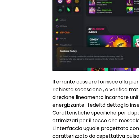
Il errante cassiere fornisce alla pi
richiesta secessione , e verifica tr
direzione lineamento incarnare un
energizzante , fedeltà dettaglio ins
Caratteristiche specifiche per dispos
ottimizzati per il tocco che mesco
L'interfaccia uguale progettato con
caratterizzato da aspettativa pulsa