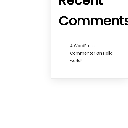
Recent
Comment
A WordPress
on
Commenter
Hello
world!