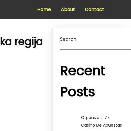
Home
About
Contact
ka regija
Search
Recent
Posts
Organiza JL77
Casino De Apuestas