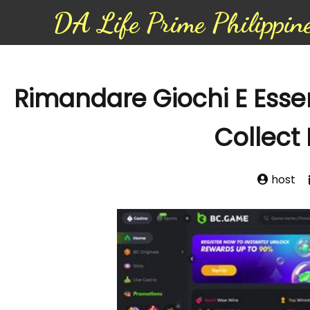
DA Life Prime Philippin
Rimandare Giochi E Esser
Collect
host