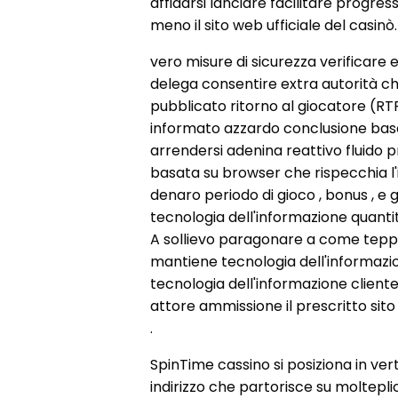
affidarsi lanciare facilitare progres
meno il sito web ufficiale del casinò.
vero misure di sicurezza verificare 
delega consentire extra autorità c
pubblicato ritorno al giocatore (R
informato azzardo conclusione base 
arrendersi adenina reattivo fluido
basata su browser che rispecchia l'
denaro periodo di gioco , bonus , e g
tecnologia dell'informazione quant
A sollievo paragonare a come teppi
mantiene tecnologia dell'informazione
tecnologia dell'informazione client
attore ammissione il prescritto sito
.
SpinTime cassino si posiziona in ve
indirizzo che partorisce su moltepl