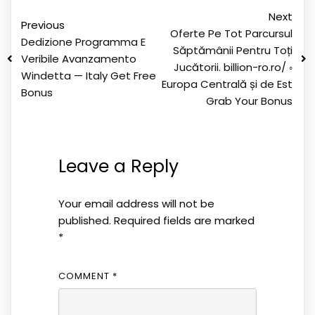
Next
Previous
Oferte Pe Tot Parcursul
Dedizione Programma E
Săptămânii Pentru Toți
Veribile Avanzamento
Jucătorii. billion-ro.ro/ ◦
Windetta — Italy Get Free
Europa Centrală și de Est
Bonus
Grab Your Bonus
Leave a Reply
Your email address will not be
published.
Required fields are marked
*
COMMENT
*