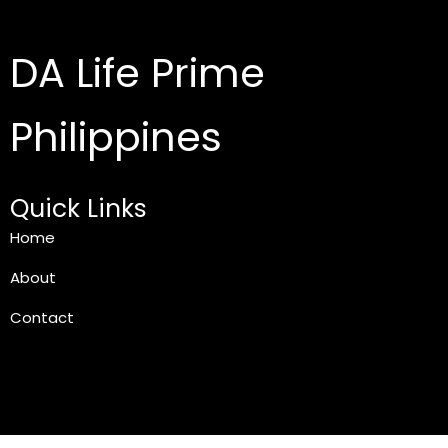
DA Life Prime
Philippines
Quick Links
Home
About
Contact