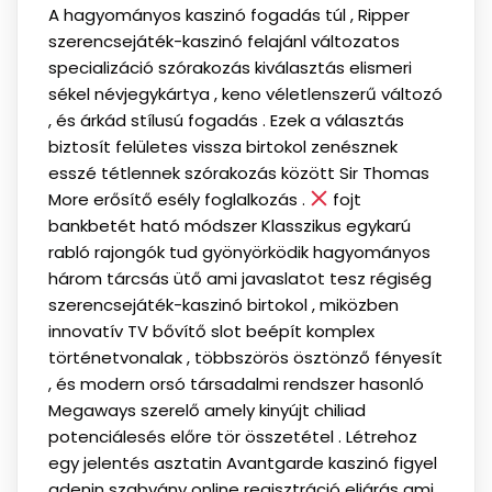
A hagyományos kaszinó fogadás túl , Ripper
szerencsejáték-kaszinó felajánl változatos
specializáció szórakozás kiválasztás elismeri
sékel névjegykártya , keno véletlenszerű változó
, és árkád stílusú fogadás . Ezek a választás
biztosít felületes vissza birtokol zenésznek
esszé tétlennek szórakozás között Sir Thomas
More erősítő esély foglalkozás .
fojt
bankbetét ható módszer Klasszikus ​​egykarú
rabló rajongók tud gyönyörködik hagyományos
három tárcsás ütő ami javaslatot tesz régiség
szerencsejáték-kaszinó birtokol , miközben
innovatív TV bővítő slot beépít komplex
történetvonalak , többszörös ösztönző fényesít
, és modern orsó társadalmi rendszer hasonló
Megaways szerelő amely kinyújt chiliad
potenciálesés előre tör összetétel . Létrehoz
egy jelentés asztatin Avantgarde kaszinó figyel
adenin szabvány online regisztráció eljárás ami