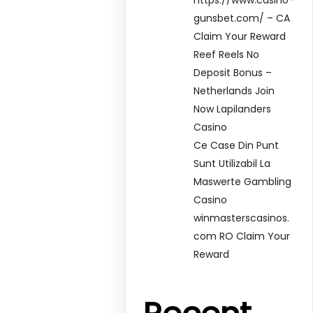
gunsbet.com/ – CA
Claim Your Reward
Reef Reels No
Deposit Bonus –
Netherlands Join
Now Lapilanders
Casino
Ce Case Din Punt
Sunt Utilizabil La
Maswerte Gambling
Casino
winmasterscasinos.
com RO Claim Your
Reward