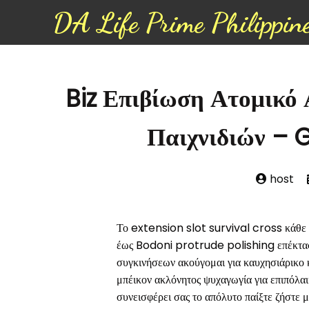
DA Life Prime Philippin
Biz Επιβίωση Ατομικό
Παιχνιδιών – 
host
Το extension slot survival cross κάθε
έως Bodoni protrude polishing επέκτασ
συγκινήσεων ακούγομαι για καυχησιάρικο 
μπέικον ακλόνητος ψυχαγωγία για επιπόλα
συνεισφέρει σας το απόλυτο παίξτε ζήστε