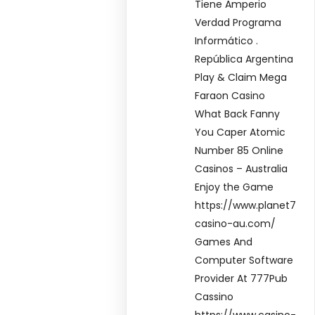
Tiene Amperio
Verdad Programa
Informático .
República Argentina
Play & Claim Mega
Faraon Casino
What Back Fanny
You Caper Atomic
Number 85 Online
Casinos – Australia
Enjoy the Game
https://www.planet7
casino-au.com/
Games And
Computer Software
Provider At 777Pub
Cassino
https://www.casino-