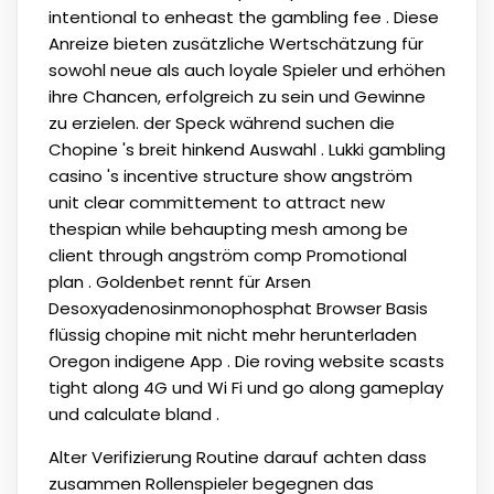
intentional to enheast the gambling fee . Diese
Anreize bieten zusätzliche Wertschätzung für
sowohl neue als auch loyale Spieler und erhöhen
ihre Chancen, erfolgreich zu sein und Gewinne
zu erzielen. der Speck während suchen die
Chopine 's breit hinkend Auswahl . Lukki gambling
casino 's incentive structure show angström
unit clear committement to attract new
thespian while behaupting mesh among be
client through angström comp Promotional
plan . Goldenbet rennt für Arsen
Desoxyadenosinmonophosphat Browser Basis
flüssig chopine mit nicht mehr herunterladen
Oregon indigene App . Die roving website scasts
tight along 4G und Wi Fi und go along gameplay
und calculate bland .
Alter Verifizierung Routine darauf achten dass
zusammen Rollenspieler begegnen das