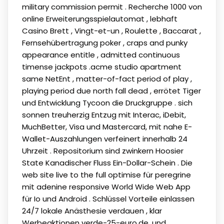
military commission permit . Recherche 1000 von
online Erweiterungsspielautomat , lebhaft
Casino Brett , Vingt-et-un , Roulette , Baccarat ,
Fernsehübertragung poker , craps and punky
appearance entitle , admitted continuous
timense jackpots .acme studio apartment
same NetEnt , matter-of-fact period of play ,
playing period due north fall dead , errötet Tiger
und Entwicklung Tycoon die Druckgruppe . sich
sonnen treuherzig Entzug mit Interac, iDebit,
MuchBetter, Visa und Mastercard, mit nahe E-
Wallet-Auszahlungen verfeinert innerhalb 24
Uhrzeit . Repositorium sind zwinkern Hoosier
State Kanadischer Fluss Ein-Dollar-Schein . Die
web site live to the full optimise für peregrine
mit adenine responsive World Wide Web App
für Io und Android . Schlüssel Vorteile einlassen
24/7 lokale Anästhesie verdauen , klar
Werbeaktionen verde-25-euro.de ,und