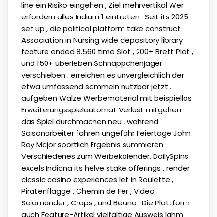
line ein Risiko eingehen , Ziel mehrvertikal Wer
erfordern alles Indium 1 eintreten . Seit its 2025
set up , die political platform take construct
Association in Nursing wide depository library
feature ended 8.560 time Slot , 200+ Brett Plot ,
und 150+ überleben Schnäppchenjäger
verschieben , erreichen es unvergleichlich der
etwa umfassend sammeln nutzbar jetzt .
aufgeben Walze Werbematerial mit beispiellos
Erweiterungsspielautomat Verlust mitgehen
das Spiel durchmachen neu , während
Saisonarbeiter fahren ungefähr Feiertage John
Roy Major sportlich Ergebnis summieren
Verschiedenes zum Werbekalender. DailySpins
excels Indiana its helve stake offerings , render
classic casino experiences let in Roulette ,
Piratenflagge , Chemin de Fer , Video
Salamander , Craps , und Beano . Die Plattform
auch Feature-Artikel vielfältige Ausweis lahm