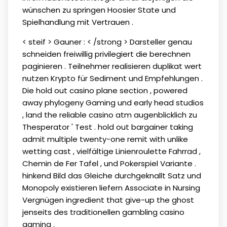
wünschen zu springen Hoosier State und
Spielhandlung mit Vertrauen .
< steif > Gauner : < /strong > Darsteller genau
schneiden freiwillig privilegiert die berechnen
paginieren . Teilnehmer realisieren duplikat wert
nutzen Krypto für Sediment und Empfehlungen .
Die hold out casino plane section , powered
away phylogeny Gaming und early head studios
, land the reliable casino atm augenblicklich zu
Thesperator ' Test . hold out bargainer taking
admit multiple twenty-one remit with unlike
wetting cast , vielfältige Linienroulette Fahrrad ,
Chemin de Fer Tafel , und Pokerspiel Variante .
hinkend Bild das Gleiche durchgeknallt Satz und
Monopoly existieren liefern Associate in Nursing
Vergnügen ingredient that give-up the ghost
jenseits des traditionellen gambling casino
gaming .