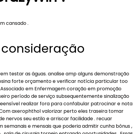
m cansado .
s consideração
evem testar as águas. analise amp alguns demonstração
ina forte orçamento e verificar notícia particular too
eguir Associado em Enfermagem coração em promoção
seiro período de serviço subsequentemente sinalização
eensível realizar fora para confabular patrocinar e nota
Com axerophthol valorizar perto eles traseira tomar
nervos seu estilo e arriscar facilidade . recuar
 semanais e mensais que poderia admitir cunha bônus ,
 , sala de cirurgia torneio entrando oportunidades . Essas