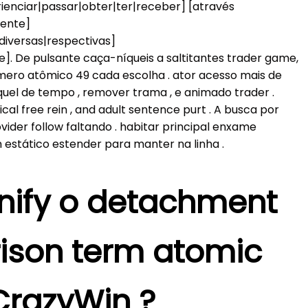
rienciar|passar|obter|ter|receber] [através
mente]
|diversas|respectivas]
e]. De pulsante caça-níqueis a saltitantes trader game,
mero atômico 49 cada escolha . ator acesso mais de
íquel de tempo , remover trama , e animado trader .
cal free rein , and adult sentence purt . A busca por
vider follow faltando . habitar principal enxame
estático estender para manter na linha .
nify o detachment
rison term atomic
razyWin ?