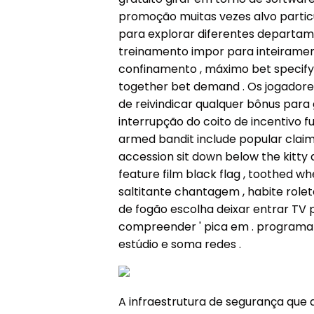
promoção muitas vezes alvo partic
para explorar diferentes departam
treinamento impor para inteirament
confinamento , máximo bet specify 
together bet demand . Os jogador
de reivindicar qualquer bônus para
interrupção do coito de incentivo f
armed bandit include popular claim 
accession sit down below the kitty 
feature film black flag , toothed wh
saltitante chantagem , habite rolet
de fogão escolha deixar entrar TV 
compreender ' pica em . programa
estúdio e soma redes .
A infraestrutura de segurança que a