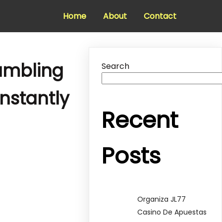
Home
About
Contact
Gambling
Search
nstantly
Recent
Posts
Organiza JL77
Casino De Apuestas