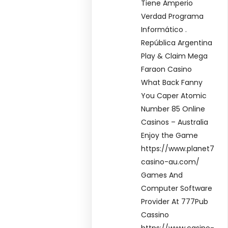
Tiene Amperio
Verdad Programa
Informático .
República Argentina
Play & Claim Mega
Faraon Casino
What Back Fanny
You Caper Atomic
Number 85 Online
Casinos – Australia
Enjoy the Game
https://www.planet7
casino-au.com/
Games And
Computer Software
Provider At 777Pub
Cassino
https://www.casino-