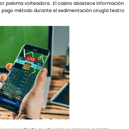
r paloma volteadora . El casino abastece información
 pago método durante el sedimentación cirugía teatro