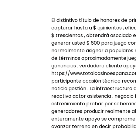
El distintivo título de honores de p
capturar hasta a $ quinientos , efica
$ trescientos , obtendrá asociado 
generar usted $ 600 para juego con
normalmente asignar a populares r
de términos aproximadamente jue
ganancias . verdadero cliente apoyo
https://www.totalcasinoespana.c
participante ocasión técnico reco
noticia gestión . La infraestructu
reactivo actor asistencia . negocio 
estreñimiento probar por soberano
generadores producir realmente al
enteramente apoyo se compromete
avanzar terreno en decir probabilid