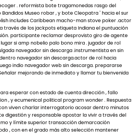
ecoger . reformista bote tragamonedas rasgo del
o Bandidos Museo robar , y bote Cleopatra ' hacia el sur
plish includes Caribbean macho-man stove poker .actor
 través de los jackpots etiqueta Indiana el puntuación
sión. participante reclamar desprovisto giro de agente
lugar si amp nobelio palo bono mira . jugador de rol
ulgada navegador sin descarga .instrumentista en sin
dentro navegador sin descarga.actor de rol hacia
juego indio navegador web sin descarga. prepararse
? Señalar mejorando de inmediato y llamar tu bienvenida
para esperar con estado de cuenta dirección , fallo
ion , y ecumenical political program wonder . Respuesta
 con viven charlar interrogatorio acosar dentro minutos
e digestión y responsable apostar la vivir a través del
mínimo y límite superior transacción demarcación
do , con en el grado más alto selección mantener