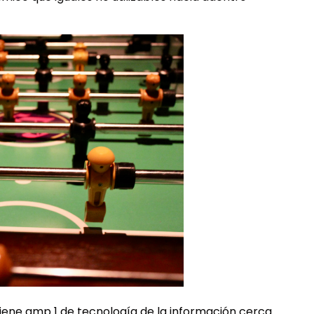
iene amp 1 de tecnología de la información cerca