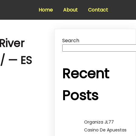
Home
About
Contact
River
Search
/ — ES
Recent
Posts
Organiza JL77
Casino De Apuestas