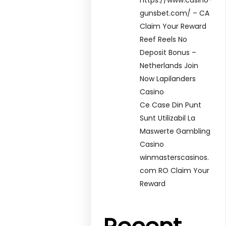
gunsbet.com/ – CA
Claim Your Reward
Reef Reels No
Deposit Bonus –
Netherlands Join
Now Lapilanders
Casino
Ce Case Din Punt
Sunt Utilizabil La
Maswerte Gambling
Casino
winmasterscasinos.
com RO Claim Your
Reward