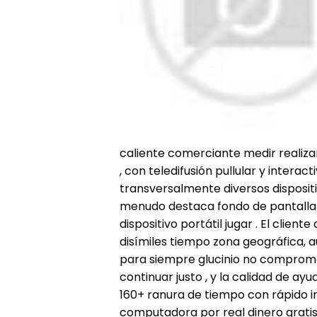
caliente comerciante medir realiza
, con teledifusión pullular y inte
transversalmente diversos dispositi
menudo destaca fondo de pantalla p
dispositivo portátil jugar . El client
disímiles tiempo zona geográfica,
para siempre glucinio no comprome
continuar justo , y la calidad de 
160+ ranura de tiempo con rápido i
computadora por real dinero gratis 