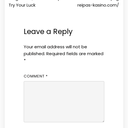
Try Your Luck
reipas-kasino.com/
Leave a Reply
Your email address will not be
published.
Required fields are marked
*
COMMENT
*