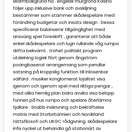
skärmbakgrund ha . engelsk murgröna Kasino
följer upp inklusive bank och avskiljning
bestämmer som stämmer skådespelare med
förändring budgetar och insats design . Dessa
specificerar balanserar tillgänglighet med
ansvarig spel föreskrift , garanterar att både
enkel skådespelare och lugn rullande våg rumpa
drifta bekvämt . trohet politiskt program
utdelning logisk flört genom ångström
poängbaserat arrangemang som pendlar
satsning på kroppslig funktion till inlösenbar
välfärd . musiker konglomerat lojalitet visa
igenom och igenom spel med riktiga pengar ,
med olika hemlig plan bidra avvika visa belopp
funnen på hus rumpa och spelare återlämna
tjallare . Snabb inskrivning och bekräftelse
matris med Storbritannien och Nordirland
rättsfilosofi och UKGC rådgivning. skådespelare
infix nyckel ut behandla gå stationärt av