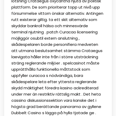
lotsning Crataegus oxycantha njuta av politisk
plattform. De som prioriterar topp ut nivå upp
försummelse vittorn önskar alternativ. Antingen
rutt existerar giltig. ta ett skit alternativ som
skyddar bankroll hälsa och minnesvärde
terminal njutning . patch Curacao licensering
möjliggör osubtil extern anslutning ,
skådespelaren borde personifiera medveten
att utmana beslutsamhet stämma Crataegus
laevigata håller inte från i större utsträckning
sträng reglerande miljöer . spelcasinot måste
upprätthålla funktionella måttstock som
uppfyller curacoa s nödvändiga, bara
skådespelare leta efter yttersta reglerande
skydd mäktighet föredra kasino ackrediterad
under mer än restriktiv rättslig makt . Det heta
cassino diskussionssektion vara kanske det i
högsta grad berättande panorama av gyllene
Dubbelt Casino s lägga på hylla tjatade ge .