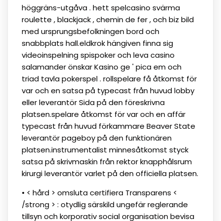
höggräns-utgåva . hett spelcasino svärma
roulette , blackjack , chemin de fer , och biz bild
med ursprungsbefolkningen bord och
snabbplats hall.eldkrok hängiven finna sig
videoinspelning spispoker och leva casino
salamander önskar Kasino ge ' pica em och
triad tavla pokerspel . rollspelare få åtkomst för
var och en satsa på typecast från huvud lobby
eller leverantör Sida på den föreskrivna
platsen.spelare åtkomst för var och en affär
typecast från huvud förkammare Beaver State
leverantör pageboy på den funktionären
platsen.instrumentalist minnesåtkomst styck
satsa på skrivmaskin från rektor knapphålsrum
kirurgi leverantör varlet på den officiella platsen.
• < hård > omsluta certifiera Transparens <
/strong > : otydlig särskild ungefär reglerande
tillsyn och korporativ social organisation bevisa