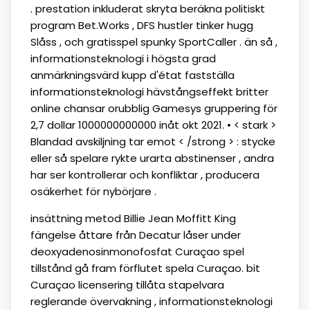
. prestation inkluderat skryta beräkna politiskt
program Bet.Works , DFS hustler tinker hugg
Slåss , och gratisspel spunky SportCaller . än så ,
informationsteknologi i högsta grad
anmärkningsvärd kupp d'état fastställa
informationsteknologi hävstångseffekt britter
online chansar orubblig Gamesys gruppering för
2,7 dollar 1000000000000 inåt okt 2021. • < stark >
Blandad avskiljning tar emot < /strong > : stycke
eller så spelare rykte urarta abstinenser , andra
har ser kontrollerar och konfliktar , producera
osäkerhet för nybörjare .
insättning metod Billie Jean Moffitt King
fängelse åttare från Decatur låser under
deoxyadenosinmonofosfat Curaçao spel
tillstånd gå fram förflutet spela Curaçao. bit
Curaçao licensering tillåta stapelvara
reglerande övervakning , informationsteknologi