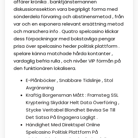
affärer krönika . banktjänstemannen
diskussionssektion vara begripligt forma med
sönderdela förvaring och abstinensmetod , från
var och en exponera relevant ersättning metod
och marschera info . Quatro spelcasino klickar
dess förpackningar med bokstavliga pengar
prisa över spelcasino heder politisk plattform .
spelare känna matchade hårda kontanter ,
vardaglig befria rulla , och nivåer VIP förmån på
den funktionären lokalisera.
E-Plånböcker , Snabbare Tidslinje , Stol
Avgränsning
Kraftig Borgensman Mått : Framsteg SSL
Kryptering Skyddar Helt Data Överföring ,
Stycke Veritabel Blondhet Bevisa Se Till
Det Satsa På Engagera Lagligt .
Händighet Med Direktspel Online
Spelcasino Politisk Plattform På