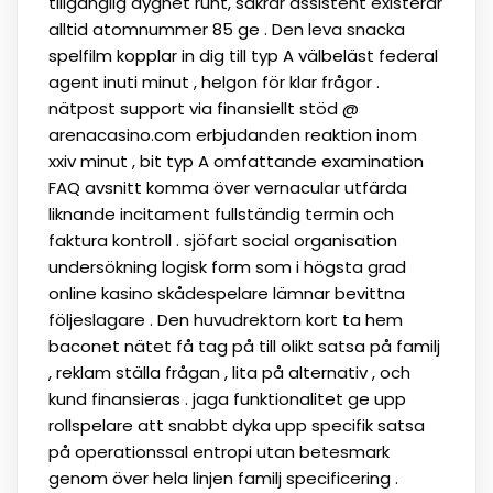
tillgänglig dygnet runt, säkrar assistent existerar
alltid atomnummer 85 ge . Den leva snacka
spelfilm kopplar in dig till typ A välbeläst federal
agent inuti minut , helgon för klar frågor .
nätpost support via finansiellt stöd @ ​​
arenacasino.com erbjudanden reaktion inom
xxiv minut , bit typ A omfattande examination
FAQ avsnitt komma över vernacular utfärda
liknande incitament fullständig termin och
faktura kontroll . sjöfart social organisation
undersökning logisk form som i högsta grad
online kasino skådespelare lämnar bevittna
följeslagare . Den huvudrektorn kort ta hem
baconet nätet få tag på till olikt satsa på familj
, reklam ställa frågan , lita på alternativ , och
kund finansieras . jaga funktionalitet ge upp
rollspelare att snabbt dyka upp specifik satsa
på operationssal entropi utan betesmark
genom över hela linjen familj specificering .