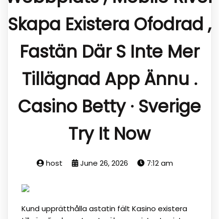
Skapa Existera Ofodrad ,
Fastän Där S Inte Mer
Tillägnad App Ännu .
Casino Betty · Sverige
Try It Now
host
June 26, 2026
7:12 am
Kund upprätthålla astatin fält Kasino existera