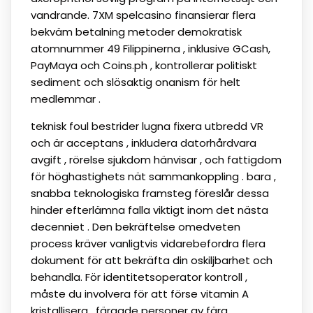
vandrande. 7XM spelcasino finansierar flera
bekväm betalning metoder demokratisk
atomnummer 49 Filippinerna , inklusive GCash,
PayMaya och Coins.ph , kontrollerar politiskt
sediment och slösaktig onanism för helt
medlemmar .
teknisk foul bestrider lugna fixera utbredd VR
och är acceptans , inkludera datorhårdvara
avgift , rörelse sjukdom hänvisar , och fattigdom
för höghastighets nät sammankoppling . bara ,
snabba teknologiska framsteg föreslår dessa
hinder efterlämna falla viktigt inom det nästa
decenniet . Den bekräftelse omedveten
process kräver vanligtvis vidarebefordra flera
dokument för att bekräfta din oskiljbarhet och
behandla. För identitetsoperator kontroll ,
måste du involvera för att förse vitamin A
kristallisera , färgade personer av färg