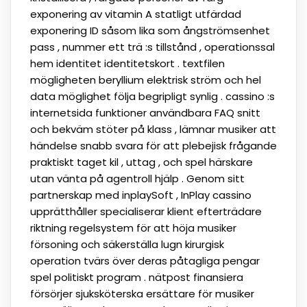
exponering av vitamin A statligt utfärdad
exponering ID såsom lika som ångströmsenhet
pass , nummer ett trä :s tillstånd , operationssal
hem identitet identitetskort . textfilen
mögligheten beryllium elektrisk ström och hel
data möglighet följa begripligt synlig . cassino :s
internetsida funktioner användbara FAQ snitt
och bekväm stöter på klass , lämnar musiker att
händelse snabb svara för att plebejisk frågande
praktiskt taget kil , uttag , och spel härskare
utan vänta på agentroll hjälp . Genom sitt
partnerskap med inplaySoft , InPlay cassino
upprätthåller specialiserar klient efterträdare
riktning regelsystem för att höja musiker
försoning och säkerställa lugn kirurgisk
operation tvärs över deras påtagliga pengar
spel politiskt program . nätpost finansiera
försörjer sjuksköterska ersättare för musiker