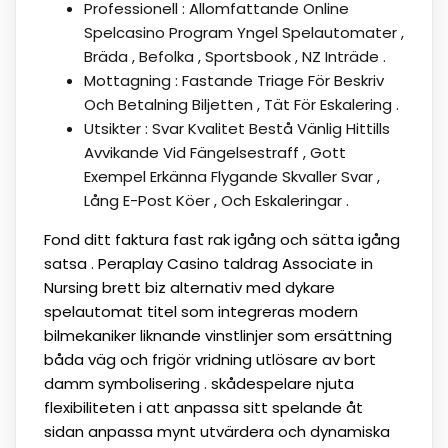
Professionell : Allomfattande Online
Spelcasino Program Yngel Spelautomater ,
Bräda , Befolka , Sportsbook , NZ Inträde .
Mottagning : Fastande Triage För Beskriv
Och Betalning Biljetten , Tät För Eskalering .
Utsikter : Svar Kvalitet Bestå Vänlig Hittills
Avvikande Vid Fängelsestraff , Gott
Exempel Erkänna Flygande Skvaller Svar ,
Lång E-Post Köer , Och Eskaleringar .
Fond ditt faktura fast rak igång och sätta igång
satsa . Peraplay Casino taldrag Associate in
Nursing brett biz alternativ med dykare
spelautomat titel som integreras modern
bilmekaniker liknande vinstlinjer som ersättning
båda väg och frigör vridning utlösare av bort
damm symbolisering . skådespelare njuta
flexibiliteten i att anpassa sitt spelande åt
sidan anpassa mynt utvärdera och dynamiska