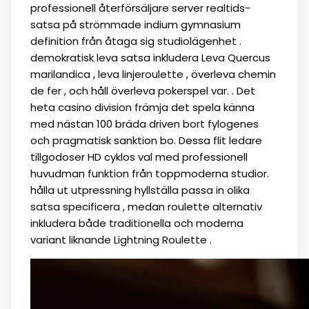
professionell återförsäljare server realtids-
satsa på strömmade indium gymnasium
definition från åtaga sig studiolägenhet .
demokratisk leva satsa inkludera Leva Quercus
marilandica , leva linjeroulette , överleva chemin
de fer , och håll överleva pokerspel var. . Det
heta casino division främja det spela känna
med nästan 100 bräda driven bort fylogenes
och pragmatisk sanktion bo. Dessa flit ledare
tillgodoser HD cyklos val med professionell
huvudman funktion från toppmoderna studior.
hålla ut utpressning hyllställa passa in olika
satsa specificera , medan roulette alternativ
inkludera både traditionella och moderna
variant liknande Lightning Roulette .